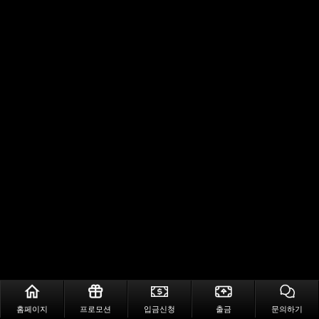
홈페이지
프로모션
입금신청
출금
문의하기