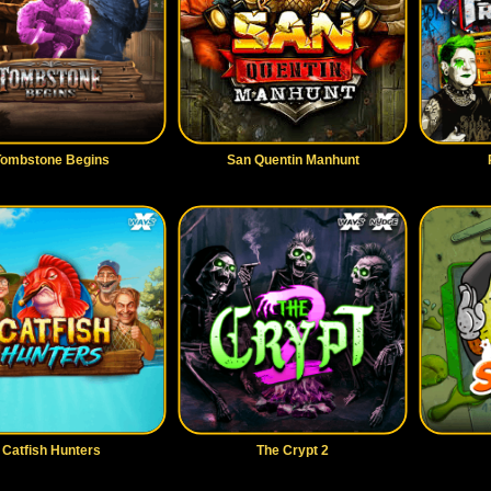
Tombstone Begins
San Quentin Manhunt
Catfish Hunters
The Crypt 2